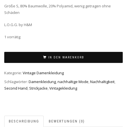
Größe S, 80% Baumwolle, 20% Polyamid, wenig getragen ohne
Schäden
L.O.G.G. by H&M
1 vorrätig
IN DEN WARENKORB
Kategorie:
Vintage Damenkleidung
Schlagwörter:
Damenkleidung
,
nachhaltige Mode
,
Nachhaltigkeit
,
Second Hand
,
Strickjacke
,
Vintagekleidung
BESCHREIBUNG
BEWERTUNGEN (0)