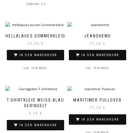
Lieferzeit: 2-3
HELLBLAUES SOMMERKLEID
JEANSHEMD
25,00
€
15,00
€
IN DEN WARENKORB
IN DEN WARENKORB
inkl. 19 % MwSt.
inkl. 19 % MwSt.
T-SHIRTKLEID WEISS-BLAU G
MARITIMER PULLOVER
ERINGELT
15,00
€
8,00
€
IN DEN WARENKORB
IN DEN WARENKORB
inkl. 19 % MwSt.