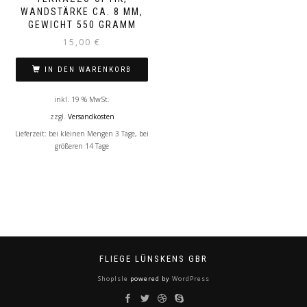
WANDSTÄRKE CA. 8 MM,
GEWICHT 550 GRAMM
15,00
€
IN DEN WARENKORB
inkl. 19 % MwSt.
zzgl.
Versandkosten
Lieferzeit: bei kleinen Mengen 3 Tage, bei
größeren 14 Tage
FLIEGE LÜNSKENS GBR
ShopIsle
powered by
WordPress